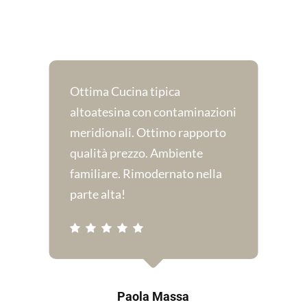
Ottima Cucina tipica
O
altoatesina con contaminazioni
p
o
meridionali. Ottimo rapporto
s
qualità prezzo. Ambiente
m
familiare. Rimodernato nella
v
parte alta!
s
m
a
c
c
Paola Massa