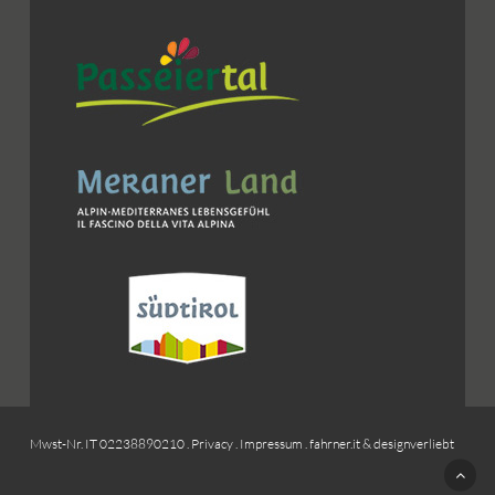
Mwst-Nr. IT 02238890210 .
Privacy
.
Impressum
.
fahrner.it
&
designverliebt