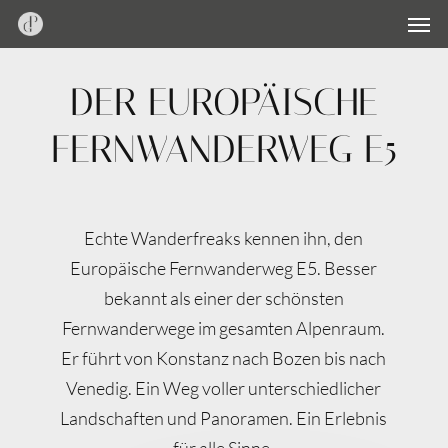
Men
Skip
Menu
to
main
DER EUROPÄISCHE
content
FERNWANDERWEG E5
Echte Wanderfreaks kennen ihn, den
Europäische Fernwanderweg E5. Besser
bekannt als einer der schönsten
Fernwanderwege im gesamten Alpenraum.
Er führt von Konstanz nach Bozen bis nach
Venedig. Ein Weg voller unterschiedlicher
Landschaften und Panoramen. Ein Erlebnis