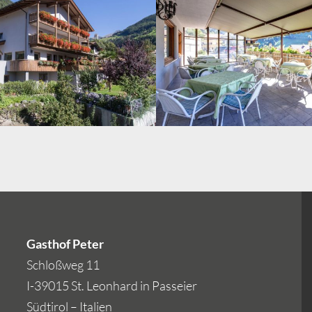
-053
Gasthof Peter
Schloßweg 11
I-39015 St. Leonhard in Passeier
Südtirol – Italien