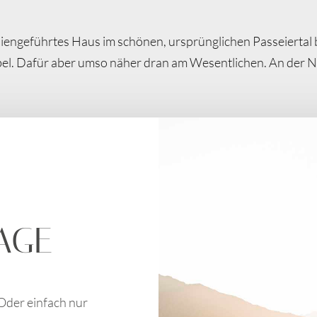
miliengeführtes Haus im schönen, ursprünglichen Passeiertal
el. Dafür aber umso näher dran am Wesentlichen. An der N
talauswärts, Richtung Meran und Laugenspitze, oder Richtun
Aussicht, die ihresgleichen sucht.
AGE
der einfach nur