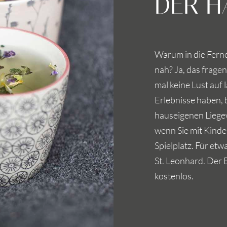
DER H
Warum in die Ferne
nah? Ja, das frage
mal keine Lust auf
Erlebnisse haben, b
hauseigenen Liege
wenn Sie mit Kinde
Spielplatz. Für et
St. Leonhard. Der E
kostenlos.