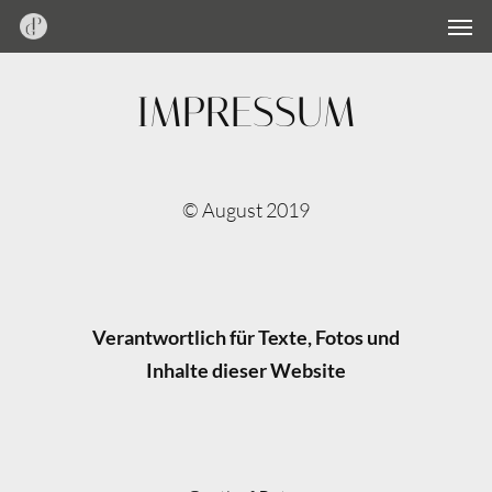
Men
Skip
Menu
to
main
IMPRESSUM
content
© August 2019
Verantwortlich für Texte, Fotos und
Inhalte dieser Website